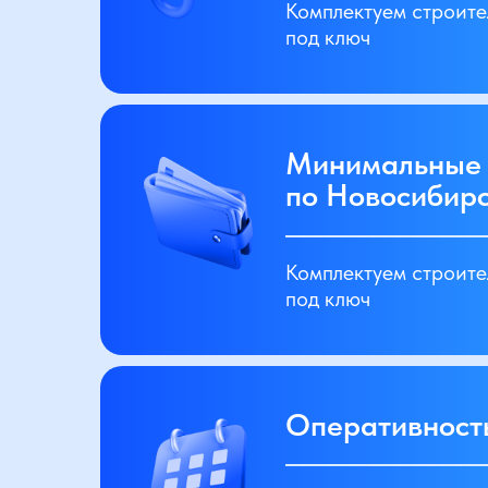
Комплектуем строит
под ключ
Минимальные
по Новосибир
Комплектуем строит
под ключ
Оперативност