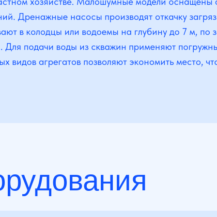
частном хозяйстве. Малошумные модели оснащены ф
ний. Дренажные насосы производят откачку загряз
т в колодцы или водоемы на глубину до 7 м, по з
. Для подачи воды из скважин применяют погружн
х видов агрегатов позволяют экономить место, чт
орудования