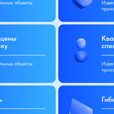
ельные объекты
Издел
прои
 цены
Ква
ску
спе
ельные объекты
Издел
прои
ь
Гиб