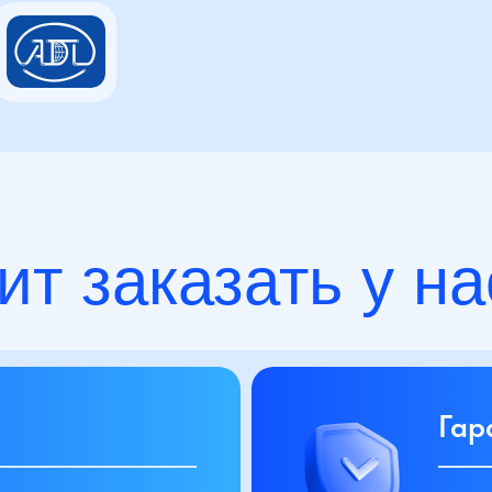
ит заказать у на
Гар