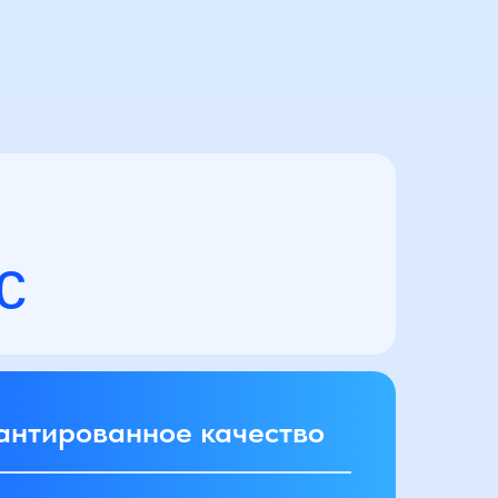
с
антированное качество